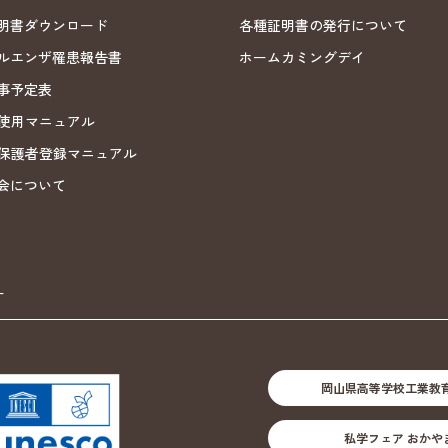
明書ダウンロード
各種証明書の発行について
ルエンザ罹患報告書
ホームカミングデイ
事予定表
ND使用マニュアル
ND保護者登録マニュアル
会について
ー
岡山県高等学校工業教
私学フェア おかや