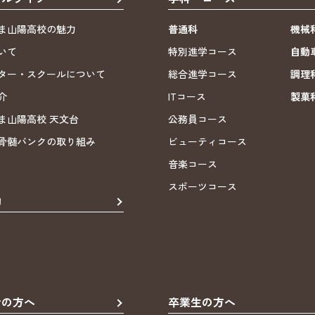
ま山陽高校の魅力
普通科
機械
いて
特別進学コース
自動
ター・スクールについて
総合進学コース
調理
介
ITコース
製菓
ま山陽高校 天文台
公務員コース
骨髄バンクの取り組み
ビューティコース
音楽コース
スポーツコース
動
者の方へ
卒業生の方へ