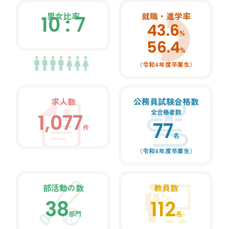
男女比率
就職・進学率
10 : 7
43.6
%
56.4
%
（令和4年度卒業生）
求人数
公務員試験合格数
全合格者数
1,077
77
件
名
（令和4年度卒業生）
部活動の数
教員数
38
112
部門
名