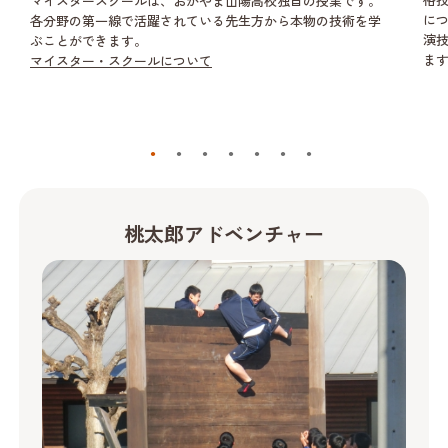
マイスタースクールは、おかやま山陽高校独自の授業です。
に
各分野の第一線で活躍されている先生方から本物の技術を学
演
ぶことができます。
ま
マイスター・スクールについて
桃太郎アドベンチャー