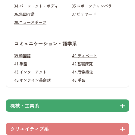
34.パーフェクト・ボディ
35.スポーツチャンバラ
36.集団行動
37.ビリヤード
38.ニュースポーツ
コミュニケーション・語学系
39.韓国語
40.ディベート
41.手話
42.基礎探究
43.インターアクト
44.音楽療法
45.オンライン英会話
46.手品
機械・工業系
クリエイティブ系