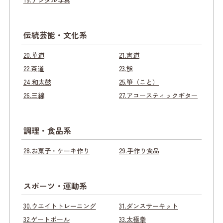
伝統芸能・文化系
20.華道
21.書道
22.茶道
23.能
24.和太鼓
25.箏（こと）
26.三線
27.アコースティックギター
調理・食品系
28.お菓子・ケーキ作り
29.手作り食品
スポーツ・運動系
30.ウエイトトレーニング
31.ダンスサーキット
32.ゲートボール
33.太極拳