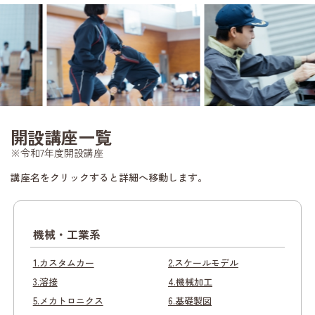
開設講座一覧
※令和7年度開設講座
講座名をクリックすると詳細へ移動します。
機械・工業系
1.カスタムカー
2.スケールモデル
3.溶接
4.機械加工
5.メカトロニクス
6.基礎製図