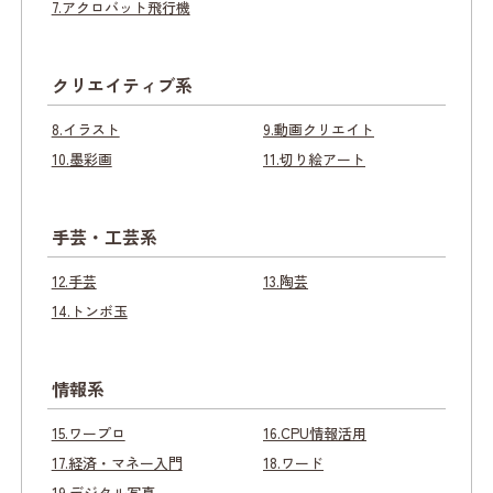
7.アクロバット飛行機
クリエイティブ系
8.イラスト
9.動画クリエイト
10.墨彩画
11.切り絵アート
手芸・工芸系
12.手芸
13.陶芸
14.トンボ玉
情報系
15.ワープロ
16.CPU情報活用
17.経済・マネー入門
18.ワード
19.デジタル写真