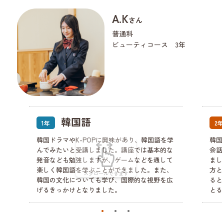
A.K
さん
普通科
ビューティコース 3年
韓国語
1年
2年
韓国ドラマやK-POPに興味があり、韓国語を学
韓国
んでみたいと受講しました。講座では基本的な
会話
発音なども勉強しますが、ゲームなどを通して
まし
楽しく韓国語を学ぶことができました。また、
方と
韓国の文化についても学び、国際的な視野を広
ると
げるきっかけとなりました。
とる