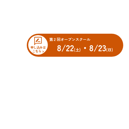
第２回オープンスクール
8/22
・8/23
申し込みは
(土)
(日)
こちら >
オープンスクール
科
先輩・先生メッセージ
車科
科
スクールニュース
科