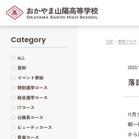
Category
TOP
学校ブログ
ALL
2023.
告知
イベント参加
落
特別進学コース
総合進学コース
ITコース
11
公務員コース
朝一
ビューティコース
から
音楽コース