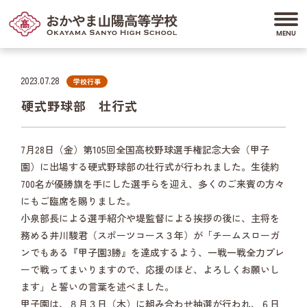
2023.07.28
学校行事
硬式野球部 壮行式
7月28日（金）第105回全国高校野球選手権記念大会（甲子
園）に出場する硬式野球部の壮行式が行われました。生徒約
700名が優勝旗を手にした選手らを迎え、多くのご来賓の方々
にもご臨席を賜りました。
小泉部長による選手紹介や堤監督による挨拶の後に、主将を
務める井川駿君（スポーツコース３年）が「チームスローガ
ンでもある『甲子園3勝』を達成するよう、一戦一戦全力プレ
ーで戦ってまいりますので、応援のほど、よろしくお願いし
ます」と誓いの言葉を述べました。
甲子園は、８月３日（木）に組み合わせ抽選が行われ、６日