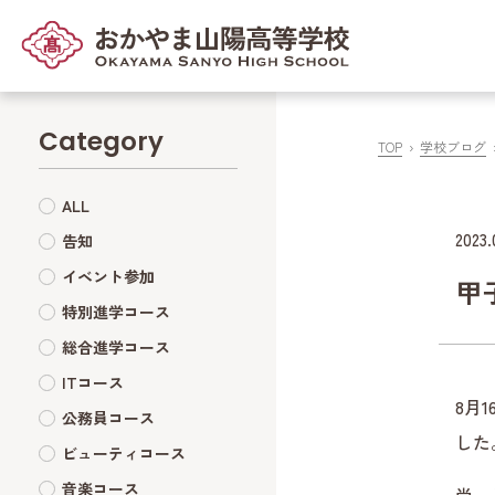
Category
TOP
学校ブログ
ALL
2023.
告知
イベント参加
甲
特別進学コース
総合進学コース
ITコース
8月
公務員コース
した
ビューティコース
音楽コース