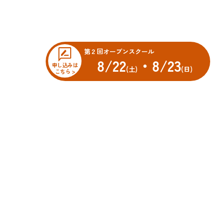
第２回オープンスクール
8/22
・8/23
申し込みは
(土)
(日)
こちら >
オープンスクール
科
先輩・先生メッセージ
車科
科
スクールニュース
科
学校ブログ