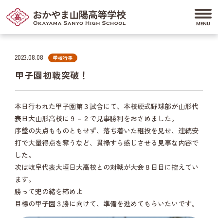
2023.08.08
学校行事
甲子園初戦突破！
本日行われた甲子園第３試合にて、本校硬式野球部が山形代
表日大山形高校に９－２で見事勝利をおさめました。
序盤の失点もものともせず、落ち着いた継投を見せ、連続安
打で大量得点を奪うなど、貫禄すら感じさせる見事な内容で
した。
次は岐阜代表大垣日大高校との対戦が大会８日目に控えてい
ます。
勝って兜の緒を締めよ
目標の甲子園３勝に向けて、準備を進めてもらいたいです。