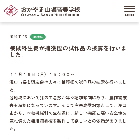
2020.11.16
機械科
機械科生徒が捕獲檻の試作品の披露を行いま
した。
１１月１６日（月）１５：００～
浅口市長と猟友会の方々に捕獲檻の試作品の披露を行いまし
た。
各地域において猪の生息数が年々増加傾向にあり、農作物被
害も深刻になっています。そこで有害鳥獣対策として、浅口
市から、本校機械科の生徒達に、新しい機能と高い安全性を
兼ね備えた猪用捕獲檻を製作して欲しいとの依頼がありまし
た。