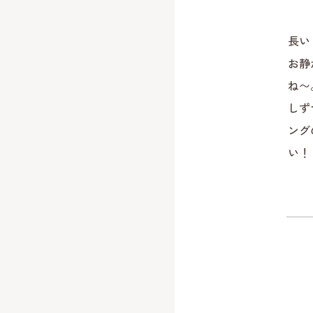
長い
お静
ね〜
しず
ング
い！