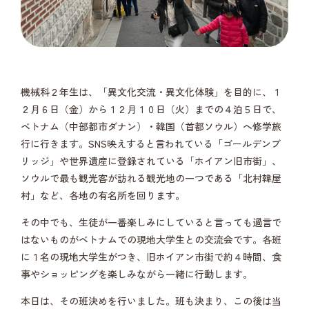
機械科２年生は、「異文化交流・異文化体験」を目的に、１
２月６日（金）から１２月１０日（火）までの４泊５日で、
ベトナム（中部都市ダナン）・韓国（首都ソウル）へ修学旅
行に行きます。SNS映えすると言われている「ゴールデンブ
リッジ」や世界遺産に登録されている「ホイアン旧市街」、
ソウルで最も観光客が訪れる観光地の一つである「北村韓屋
村」など、各地の有名所を回ります。
その中でも、生徒が一番楽しみにしていると言っても過言で
はないものがベトナムでの現地大学生との交流会です。各班
に１名の現地大学生がつき、旧ホイアン市街で約４時間、食
事やショッピングを楽しみながら一緒に行動します。
本日は、その班決めを行いました。班も決まり、この後は当