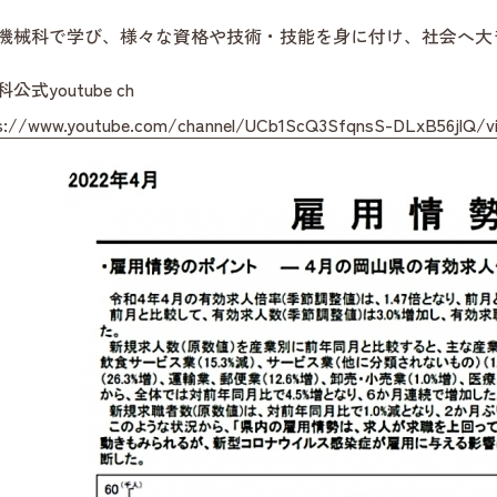
機械科で学び、様々な資格や技術・技能を身に付け、社会へ大
公式youtube ch
s://www.youtube.com/channel/UCb1ScQ3SfqnsS-DLxB56jlQ/v