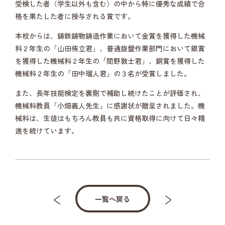
受検した者（学生以外も含む）の中から特に優秀な成績で合
格を果たした者に授与される賞です。
本校からは、鋳鉄鋳物鋳造作業において金賞を獲得した機械
科２年生の「山田侑立君」、普通旋盤作業部門において銀賞
を獲得した機械科２年生の「間野敦士君」、銅賞を獲得した
機械科２年生の「田中瑠人君」の３名が受賞しました。
また、長年技能検定を裏側で補助し続けたことが評価され、
機械科教員「小畑義人先生」に感謝状が贈呈されました。機
械科は、生徒はもちろん教員も共に資格取得に向けて日々精
進を続けています。
一覧へ戻る