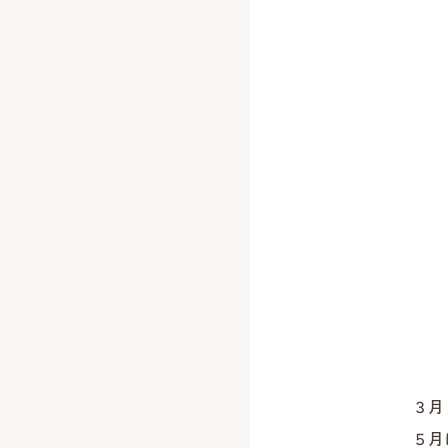
３月
５月