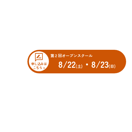
第２回オープンスクール
8/22
・8/23
申し込みは
(土)
(日)
こちら >
オープンスクール
科
先輩・先生メッセージ
車科