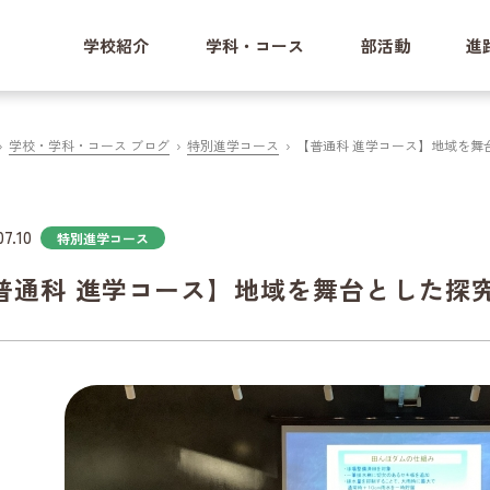
学校紹介
学科・コース
部活動
進
学校・学科・コース ブログ
特別進学コース
【普通科 進学コース】地域を舞
07.10
特別進学コース
普通科 進学コース】地域を舞台とした探