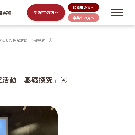
保護者の方へ
路実績
受験生の方へ
卒業生の方へ
台とした探究活動「基礎探究」④
究活動「基礎探究」④