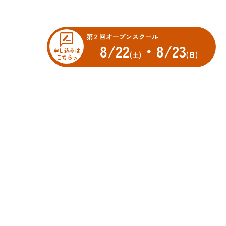
第２回オープンスクール
8/22
・8/23
申し込みは
(土)
(日)
こちら >
オープンスクール
科
先輩・先生メッセージ
車科
科
スクールニュース
科
学校ブログ