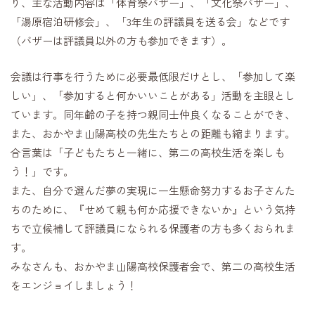
り、主な活動内容は「体育祭バザー」、「文化祭バザー」、
「湯原宿泊研修会」、「3年生の評議員を送る会」などです
（バザーは評議員以外の方も参加できます）。
会議は行事を行うために必要最低限だけとし、「参加して楽
しい」、「参加すると何かいいことがある」活動を主眼とし
ています。同年齢の子を持つ親同士仲良くなることができ、
また、おかやま山陽高校の先生たちとの距離も縮まります。
合言葉は「子どもたちと一緒に、第二の高校生活を楽しも
う！」です。
また、自分で選んだ夢の実現に一生懸命努力するお子さんた
ちのために、『せめて親も何か応援できないか』という気持
ちで立候補して評議員になられる保護者の方も多くおられま
す。
みなさんも、おかやま山陽高校保護者会で、第二の高校生活
をエンジョイしましょう！