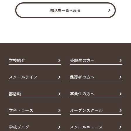
2017年10月4日
部活動一覧へ戻る
平成29年度 新人ソフトテニス大会（ダブルス）備西
地区予選会
男子
浦上・中野ペア ベスト16
田邊・寺川ペア ベスト32
学校紹介
受験生の方へ
藤井・水香ペア 1回戦敗退
重信・麓 ペア 2回戦敗退
女子
スクールライフ
保護者の方へ
諏訪・藤野ペア 第5位
森分・加藤ペア ベスト16
部活動
卒業生の方へ
諏訪・藤野ペア
新人ソフトテニス大会（ダブルス）岡山県県大会出場
学科・コース
オープンスクール
権取得（11/11）
男女
新人ソフトテニス大会（ダブルス）県大会（11/4）
学校ブログ
スクールニュース