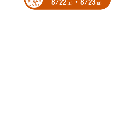
8/22
・8/23
申し込みは
(土)
(日)
こちら >
オープンスクール
科
先輩・先生メッセージ
車科
科
スクールニュース
科
学校ブログ
おかやま山陽高校ストア