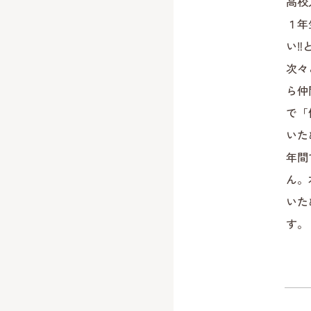
高校
１年
い‼
次々
ら仲
で「
いた
年間
ん。
いた
す。