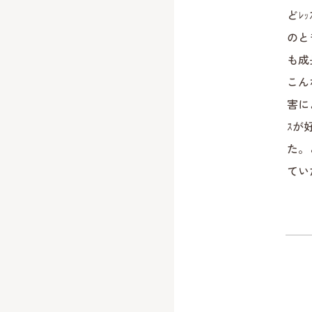
どﾚ
のと
も成
こん
害に
ｽが
た。
てい