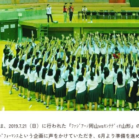
、2019.7.21（日）に行われた『ﾌｧｼﾞｱｰﾉ岡山vsﾓﾝﾃﾃﾞｨｵ山
ﾝｽﾊﾟﾌｫｰﾏﾝｽという企画に声をかけていただき、6月より準備