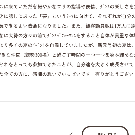
ｯｽﾝに来ていただき細やかなフリの指導や表情、ﾀﾞﾝｽの楽しさ
きに話しにあった「夢」というﾃｰﾏに向けて、それぞれが自分の好
長できるよい機会になりました。また、観客動員数は1万人に達しよ
なに大勢の方々の前でﾀﾞﾝｽﾊﾟﾌｫｰﾏﾝｽをすること自体が貴重
より多くの夏のｲﾍﾞﾝﾄを自粛していましたが、新元号初の夏は
好きな仲間（総勢300名）と過ごす時間の一つ一つを噛み締めながら
どれをとっても参加できたことが、自分達を大きく成長させて
た全ての方に、感謝の想いでいっぱいです。有りがとうござい
一覧へ戻る