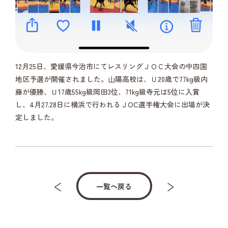
12月25日、愛媛県今治市にてレスリングＪＯＣ大会の中四国
地区予選が開催されました。山陽高校は、Ｕ20歳で77kg級内
藤が優勝、Ｕ17歳55kg級岡田3位、71kg級寺元は5位に入賞
し、4月27.28日に横浜で行われるＪOC選手権大会に出場が決
定しました。
一覧へ戻る