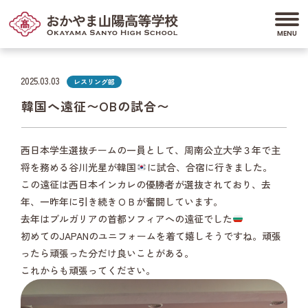
2025.03.03
レスリング部
韓国へ遠征〜OBの試合〜
西日本学生選抜チームの一員として、周南公立大学３年で主
将を務める谷川光星が韓国
に試合、合宿に行きました。
この遠征は西日本インカレの優勝者が選抜されており、去
年、一昨年に引き続きＯＢが奮闘しています。
去年はブルガリアの首都ソフィアへの遠征でした
初めてのJAPANのユニフォームを着て嬉しそうですね。頑張
ったら頑張った分だけ良いことがある。
これからも頑張ってください。