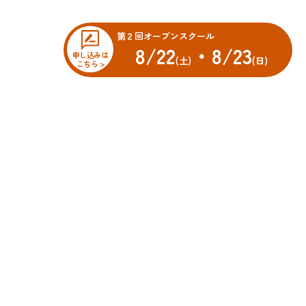
第２回オープンスクール
8/22
・8/23
申し込みは
(土)
(日)
こちら >
オープンスクール
科
先輩・先生メッセージ
車科
科
スクールニュース
科
学校ブログ