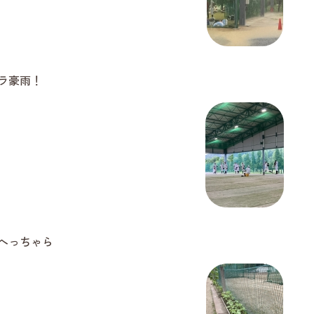
ラ豪雨！
へっちゃら