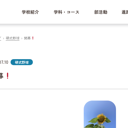
学校紹介
学科・コース
部活動
進
グ
硬式野球
開幕
07.10
硬式野球
幕