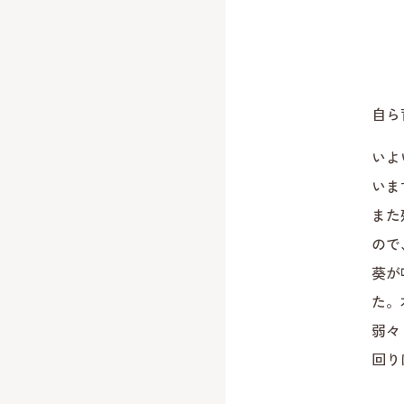
自ら
いよ
いま
また
ので
葵が
た。
弱々
回り