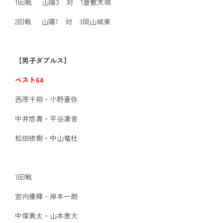
1回戦 山陽3 対 1倉敷天城
2回戦 山陽1 対 3岡山城東
【男子ダブルス】
ベスト64
西原千翔・小野蒼弥
中井悠貴・平谷凛音
松田依樹・中山竜杜
1回戦
宮内優輝・岸本一朗
中塚勇太・山本恵大