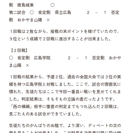
側 徳島城東 ○
第二試合 ○ 肯定側 県立広島 ２ － １ 否定
側 おかやま山陽 ×
１回戦は２敗ながら、接戦の末ポイントを稼げていたので、
９位という成績で２回戦に進出することが出来ました。
【２回戦】
○ 肯定側 広島学院 ２ － １ 否定側 おかや
ま山陽 ×
１回戦の結果から、予選２位、過去の全国大会では３位の実
績を持つ広島学院と対戦しました。ここで、試合の雰囲気に
慣れた、生徒たちはここで今回一番良い戦いを見せてくれま
した。判定結果は、そもそもの立論の差だったようです。
「西の横綱」相手に僅差の判定までもつれ込んだ２回戦は、
見ごたえのある試合ができていました。
生徒たちのがんばりのお陰で、より深い、ディベートの次の
扉を見ることが出来ました。この財産を次年度以降に受け継