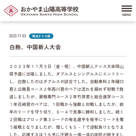
2023.11.03
硬式テニス部
白熱、中国新人大会
２０２３年１１月３日（金・祝）、中国新人テニス大会岡山
県予選に出場しました。ダブルスとシングルスにエントリー
し、白熱したのはダブルスの試合でした。自動車科２年樋口
君と公務員コース２年西川君のペアは流れを掴めず初戦で敗
退しましたが、資格専門コース２年竹原君と総合進学コース
１年花崎君のペアは、１回戦から強敵と対戦しましたが、前
半のリードを守り切り、６ー４で見事に勝利しました。続く
２回戦はブロック第３シードの有名選手を相手にリードを奪
う接戦となりましたが、惜しくも５－７で逆転負けとなりま
した。応援するほうも手に汗握る一進一退の攻防が続きまし