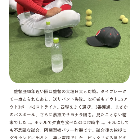
監督歴60年近い阪口監督の大垣日大と対戦。タイブレーク
で一点とられたあと、送りバント失敗。次打者もアウト…2ア
ウト3ボール2ストライク…四球をよく選び、3番渡邊。まさか
のパスボール、さらに暴投でサヨナラ勝ち。見たことない結
末でした…。ホテルで夕食を食べたのは22時半…。それにして
も不思議な試合。阿闍梨様パワー炸裂です。試合後の挨拶に
グラウンドに出ると、凄い声援でした。ビックリするほどの