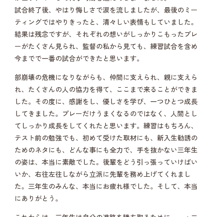
試合終了後、やはり悔しさで涙を流しましたが、最後のミー
ティングではやりきったと、清々しい表情もしていました。
結果は残念ですが、それぞれの想いがしっかりこもったプレ
ーがたくさん見られ、監督の私から見ても、練習試合を含め
今までで一番の試合ができたと思います。
部崩壊の危機になりながらも、仲間に支えられ、親に支えら
れ、たくさんの人の協力を得て、ここまで来ることができま
した。その度に、感謝をし、優しさを学び、一つひとつ成長
してきました。プレーだけうまくなるのではなく、人間とし
てしっかり成長をしてくれたと思います。練習はもちろん、
テスト前の勉強でも、初めて受けた取材にも、新入生勧誘の
ためのネタにも、どんな事にも全力で、手を抜かない三年生
の姿は、本当に素敵でした。後輩をどう引っ張っていけばい
いか、右往左往しながら立派に先輩を務め上げてくれまし
た。三年生のみんな、本当にお疲れ様でした。そして、本当
にありがとう。