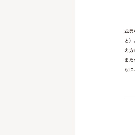
式典
と）
え方
また
らに