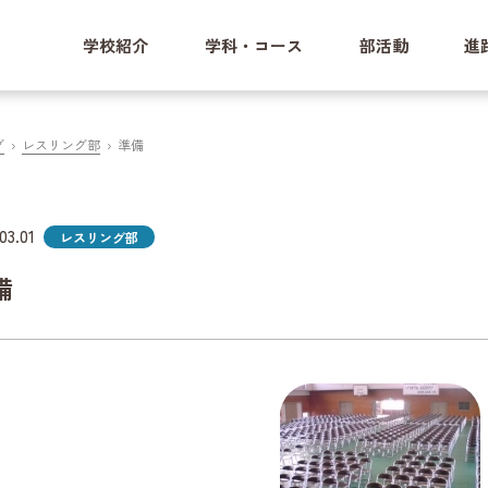
学校紹介
学科・コース
部活動
進
グ
レスリング部
準備
03.01
レスリング部
備