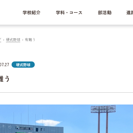
学校紹介
学科・コース
部活動
進
グ
硬式野球
有難う
07.27
硬式野球
難う