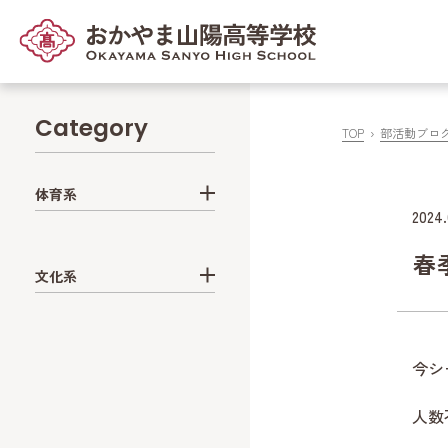
Category
TOP
部活動ブロ
体育系
2024.
春
文化系
今シ
人数