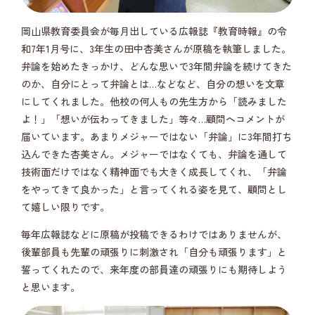
岡山県教育委員会が毎月出している広報誌『教育時報』の令
和7年1月号に、3年生の田中杏美さんが原稿を執筆しました。
弁論を始めたきっかけ、どんな思いで3年間弁論を続けてきた
のか、自分にとって弁論とは…などなど、自分の想いを文章
にしてくれました。他校の何人もの先生方から「読みました
よ！」「想いが伝わってきました」等々…顧問へコメントが
届いています。あまりメジャーではない「弁論」に3年間打ち
込んできた杏美さん。メジャーではなくても、弁論を通して
技術面だけではなく精神面でも大きく成長してくれ、「弁論
をやってきて良かった」と言ってくれる姿を見て、顧問とし
て嬉しい限りです。
毎年広報誌などに原稿が投稿できるわけではありませんが、
後輩部員も先輩の頑張りに刺激され「自分も頑張ります」と
誓ってくれたので、来年度の部員達の頑張りにも期待しよう
と思います。