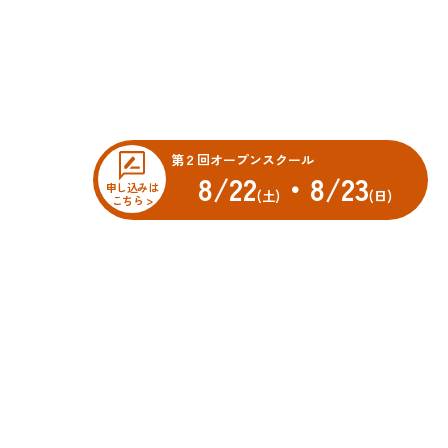
第２回オープンスクール
8/22
・8/23
申し込みは
(土)
(日)
こちら >
オープンスクール
科
先輩・先生メッセージ
車科
科
スクールニュース