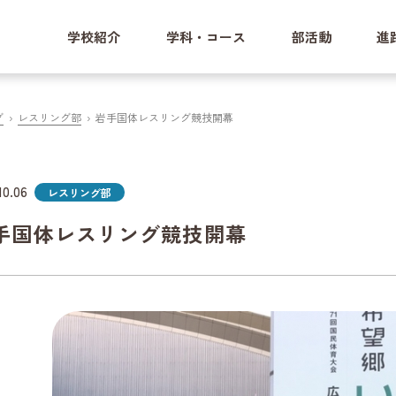
学校紹介
学科・コース
部活動
進
グ
レスリング部
岩手国体レスリング競技開幕
10.06
レスリング部
手国体レスリング競技開幕