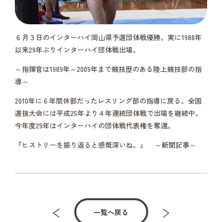
６月３日のインターハイ岡山県予選団体戦優勝。実に1988年
以来29年ぶりインターハイ団体戦出場。
～指揮官は1989年～2009年まで競技歴のある陸上競技部の指
導～
2010年に６年間休部だったレスリング部の指導に戻る。全国
選抜大会には平成25年より４年連続団体戦で出場を継続中。
今年度29年はインターハイの団体戦代表権を奪還。
『ヒストリーを振り返ると感慨深いね。』 ～新聞記事～
一覧へ戻る