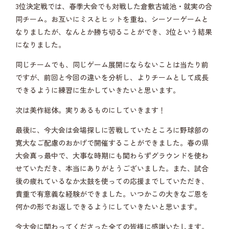
3位決定戦では、春季大会でも対戦した倉敷古城池・就実の合
同チーム。お互いにミスとヒットを重ね、シーソーゲームと
なりましたが、なんとか勝ち切ることができ、3位という結果
になりました。
同じチームでも、同じゲーム展開にならないことは当たり前
ですが、前回と今回の違いを分析し、よりチームとして成長
できるように練習に生かしていきたいと思います。
次は美作総体。実りあるものにしていきます！
最後に、今大会は会場探しに苦戦していたところに野球部の
寛大なご配慮のおかげで開催することができました。春の県
大会真っ最中で、大事な時期にも関わらずグラウンドを使わ
せていただき、本当にありがとうございました。また、試合
後の疲れているなか太鼓を使っての応援までしていただき、
貴重で有意義な経験ができました。いつかこの大きなご恩を
何かの形でお返しできるようにしていきたいと思います。
今大会に関わってくださった全ての皆様に感謝いたします。