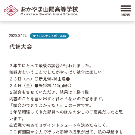
2020.07.24
女子バスケットボール部
代替大会
３年生にとって最後の試合が行われました。
無観客ということでしたがやっぱり試合は楽しい！
２３日（木）〇新見98-38山陽●
２４日（金）●矢掛29-110山陽〇
２試合もさせていただき、結果は１勝１敗
内容のことを言い出すと終わらないので省きます。
『試合ができてよかった！』この一言です。
３年間頑張ってきた部員へのほんの少しのご褒美だったと思
います。
公式戦で初めて３ポイントシュートを決めたらしく、
ここ何週間か２人で行った朝練の成果が出て、私の早起きも