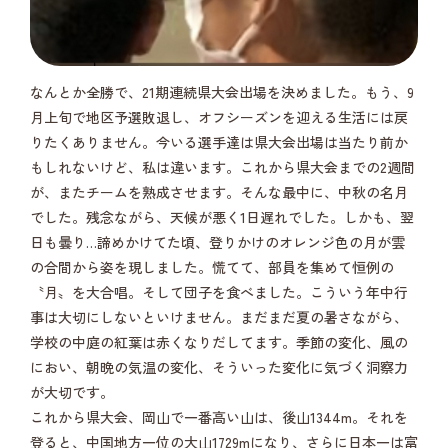
なんとか全勝で、21期連続県大会出場を決めました。もう、9
月上旬で地区予選敗退し、オフシーズンを迎える生活には戻
りたくありません。今いる選手達は県大会出場は当たり前か
もしれないけど、私は違います。これから県大会までの2週間
が、またチームを熟成させます。そんな最中に、中秋の名月
でした。残念ながら、天候が悪く1日遅れでした。しかも、翌
日も曇り…諦めかけてた頃、登りかけのオレンジ色の月が雲
の合間から姿を現しました。慌てて、部員を集めて恒例の
〝月〟を大合唱。そして団子を食べました。こういう年中行
事は大切にしないといけません。まだまだ夏の暑さながら、
学校の中庭の紅葉は赤くなりだしてます。季節の変化、風の
におい、朝晩の気温の変化、そういった変化に気づく洞察力
が大切です。
これから県大会、岡山で一番高い山は、後山1344m。それを
登ると、中国地方一位の大山1729mになり、さらに日本一は富