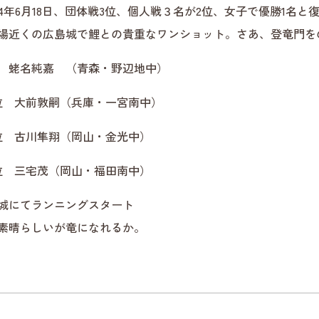
4年6月18日、団体戦3位、個人戦３名が2位、女子で優勝1名
場近くの広島城で鯉との貴重なワンショット。さあ、登竜門を
 蛯名純嘉 （青森・野辺地中）
位 大前敦嗣（兵庫・一宮南中）
位 古川隼翔（岡山・金光中）
位 三宅茂（岡山・福田南中）
城にてランニングスタート
素晴らしいが竜になれるか。