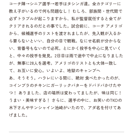
コーチ陣→シニア選手→若手はタシンガ達。全カテゴリーに
教え子がいるので何も問題なし！ むしろ、部族間・世代間で
必ずトラブルが起こりますから、私が監督就任すると全てが
クリアされるのだとの事でした。試合前に、コーチ アメリゴ
から、候補選手のリストを渡されましたが、先入観が入るか
ら要らないといい、自分の目で観戦。なにせ名前が分からな
い、背番号もないので必死。とにかく投手を中心に見ていく
と、中々の投手を発見。2日目は雨で途中で中止になりました
が、無事に28人を選考。アメリゴのリストとも大体一致し
て、お互いに安心。いよいよ、地獄のキャンプへ
あ、そうそう。ハラレにいる間に、絶対 食べたかったのが、
コインブラのチキンにガーリックバターをドバドバかけたや
つ！ ありました、店の場所は変わってましたが、味は同じ！
うまい・美味すぎる！ さらに、選手の中に、お笑いのTKOの
木下さんやサンシャイン池崎がいたので、アダ名を付けてあ
げました。