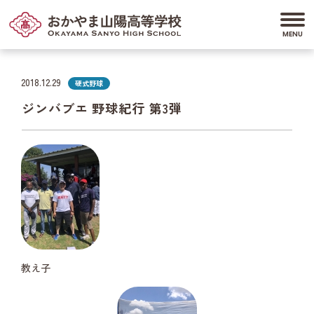
2018.12.29
硬式野球
ジンバブエ 野球紀行 第3弾
教え子