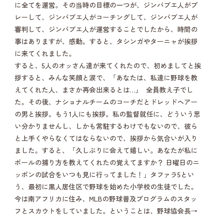
に全てを運営。その当時の目標の一つが、ジンバブエ人がプ
レーして、ジンバブエ人がコーチングして、ジンバブエ人が
審判して、ジンバブエ人が運営することでしたから、時間の
事はありますが、感動。すると、タシンガやターニャが挨拶
に来てくれました。
すると、5人のオッさん達が来てくれたので、初めましてと挨
拶すると、みんな笑顔と涙で、「あなたは、私達に野球を教
えてくれた人、まさか再会出来るとは…」 全員教え子でし
た。その後、ナショナルチームのコーチだとドレッドヘアー
の男と挨拶。もう1人にも挨拶。私の監督就任に、どういう思
い分かりませんし、しかも常駐するわけでもないので、彼ら
と上手くやらなくてはならないので、挨拶から気合いが入り
ました。すると、「久しぶりに会えて嬉しい。あなたが私に
ボールの捕り方を教えてくれたの覚えてますか？ 日曜日のニ
ッポンの試合をいつも見に行ってました！」タファラ5とい
う、最初に黒人居住区で野球を始めた小学校の生徒でした。
今は南アフリカに住み、MLBの野球普及プログラムのスタッ
フとスカウトをしていました。ということは、野球協会長→