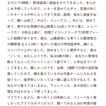
るだけで3時間！ 野球道具に税金をかけてきました。あらか
じめ予想していたので、レターを見せてもダメ。空港の外に
いたモーリスが中に入ってきて交渉。結局、安めに税金を払
って、闘いは終了。やはり、ジンバブエ…。外には、初めて
会う、爽やかな笑顔の谷山隊員と2m近いデカイ黒人…シェパ
ードだ！ 10年以上前に、四国アイランドリーグで2年間プレー
した経験があります。彼は、山陽高校にも来てくれ動体視力
の瞬間視 なんと8桁！ 私がいた頃は小学校低学年。隣にも、
ジンバブエ人がいました。初めまして！と握手すると、彼は
「いいえ、お久しぶりです。私は8歳の頃に、あなたに野球を
教えてもらったワシントンという者です！」と半泣きでハグ
してきました。嬉しかったです。当時、1週間で25校の巡回指
導していたので、顔を覚えているのは代表チームに入れる生
徒ぐらい。低学年にいたっては一緒に遊んだだけなんで、失
礼ながら覚えてはいません。ワシントンも、あの状況じゃ無
理なのはわかるって笑ってました。
ワクワクしながら、街へ行くと20年前には、ゴミ一つなく美
しかったブラワヨがゴミだらけ、聞いてみると2007年頃の経