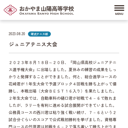
2023.08.20
硬式テニス部
ジュニアテニス大会
２０２３年８月１８日～２０日、『岡山県高校ジュニアテニ
ス選手権大会』に出場しました。夏休みの練習の成果をしっ
かりと発揮することができました。何と、総合進学コースの
花崎君が１年生大会で予選ブロック４回戦を勝ち上がって優
勝し、本戦出場（大会ＢＥＳＴ１６入り）を果たしました。
２年生大会では、自動車科の樋口君が初戦で４－６で敗れま
したが、ラリーを有利に進める試合展開ができていました。
公務員コースの西川君は粘り強く戦い続け、７－６という２
試合分ぐらいのスコアで公式戦初勝利を挙げました。資格専
門コースの竹原君は初戦を６－２で落ち着いて勝ち上がりま