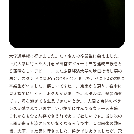
大学選手権に行きました。たくさんの卒業生に会えました。
上武大学に行った大井君が神宮デビュー！三者連続三振をと
る素晴らしいデビュー。また広島経済大学の増田は悔し涙の
再会。スタンドには沢山のOBと会えました。ベスト4の2校に
卒業生がいました。嬉しいですねー。東京から戻り、夜中に
ゴミ捨てに行くと、ホタルがいました。ホタルは、綺麗過ぎ
ても、汚な過ぎても生息できないとか…。人間と自然のバラ
ンスが試されています。いい場所に住んでるなぁーと実感。
これからも蛍と共存できる町であって欲しいです。蛍は次の
大雨が来ると流されていなくなるそうです。この画像の数日
後、大雨。また見に行きました。僅かではありましたが、飛