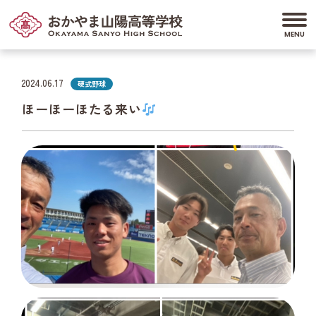
2024.06.17
硬式野球
ほーほーほたる来い