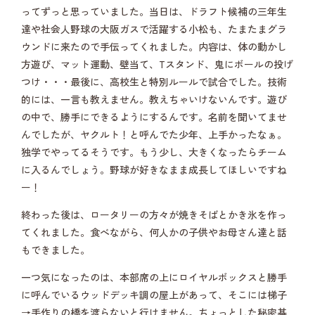
ってずっと思っていました。当日は、ドラフト候補の三年生
達や社会人野球の大阪ガスで活躍する小松も、たまたまグラ
ウンドに来たので手伝ってくれました。内容は、体の動かし
方遊び、マット運動、壁当て、Tスタンド、鬼にボールの投げ
つけ・・・最後に、高校生と特別ルールで試合でした。技術
的には、一言も教えません。教えちゃいけないんです。遊び
の中で、勝手にできるようにするんです。名前を聞いてませ
んでしたが、ヤクルト！と呼んでた少年、上手かったなぁ。
独学でやってるそうです。もう少し、大きくなったらチーム
に入るんでしょう。野球が好きなまま成長してほしいですね
ー！
終わった後は、ロータリーの方々が焼きそばとかき氷を作っ
てくれました。食べながら、何人かの子供やお母さん達と話
もできました。
一つ気になったのは、本部席の上にロイヤルボックスと勝手
に呼んでいるウッドデッキ調の屋上があって、そこには梯子
→手作りの橋を渡らないと行けません。ちょっとした秘密基