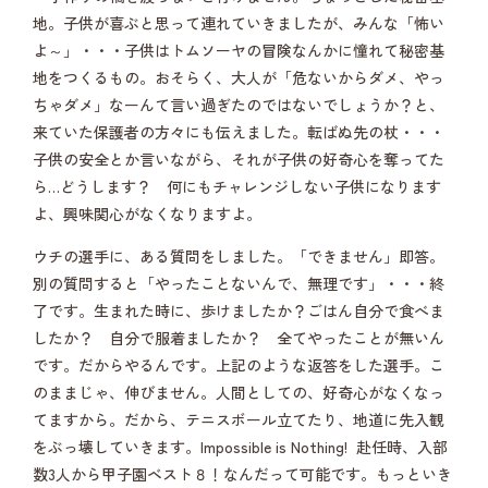
地。子供が喜ぶと思って連れていきましたが、みんな「怖い
よ～」・・・子供はトムソーヤの冒険なんかに憧れて秘密基
地をつくるもの。おそらく、大人が「危ないからダメ、やっ
ちゃダメ」なーんて言い過ぎたのではないでしょうか？と、
来ていた保護者の方々にも伝えました。転ばぬ先の杖・・・
子供の安全とか言いながら、それが子供の好奇心を奪ってた
ら…どうします？ 何にもチャレンジしない子供になります
よ、興味関心がなくなりますよ。
ウチの選手に、ある質問をしました。「できません」即答。
別の質問すると「やったことないんで、無理です」・・・終
了です。生まれた時に、歩けましたか？ごはん自分で食べま
したか？ 自分で服着ましたか？ 全てやったことが無いん
です。だからやるんです。上記のような返答をした選手。こ
のままじゃ、伸びません。人間としての、好奇心がなくなっ
てますから。だから、テニスボール立てたり、地道に先入観
をぶっ壊していきます。Impossible is Nothing! 赴任時、入部
数3人から甲子園ベスト８！なんだって可能です。もっといき