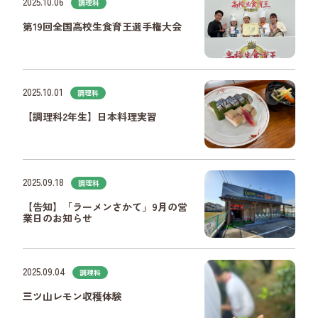
2025.10.06
調理科
第19回全国高校生食育王選手権大会
2025.10.01
調理科
【調理科2年生】日本料理実習
2025.09.18
調理科
【告知】「ラーメンさかて」9月の営
業日のお知らせ
2025.09.04
調理科
三ツ山レモン収穫体験