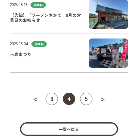
2025.08.13
調理科
【告知】「ラーメンさかて」8月の営
業日のお知らせ
2025.08.04
調理科
玉島まつり
<
3
4
5
>
一覧へ戻る