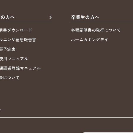
者の方へ
卒業生の方へ
明書ダウンロード
各種証明書の発行について
ルエンザ罹患報告書
ホームカミングデイ
事予定表
ND使用マニュアル
ND保護者登録マニュアル
会について
ー