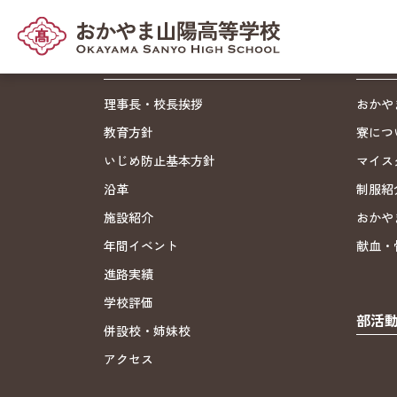
学校紹介
スク
理事長・校長挨拶
おかや
教育方針
寮につ
いじめ防止基本方針
マイス
沿革
制服紹
施設紹介
おかや
年間イベント
献血・
進路実績
学校評価
部活
併設校・姉妹校
アクセス