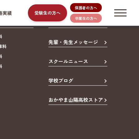
保護者の方へ
路実績
受験生の方へ
卒業生の方へ
オープンスクール
科
先輩・先生メッセージ
車科
科
スクールニュース
科
学校ブログ
おかやま山陽高校ストア