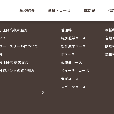
学校紹介
学科・コース
部活動
進
ールライフ
学科・コース
ま山陽高校の魅力
普通科
機械
いて
特別進学コース
自動
ター・スクールについて
総合進学コース
調理
介
ITコース
製菓
ま山陽高校 天文台
公務員コース
骨髄バンクの取り組み
ビューティコース
音楽コース
スポーツコース
動