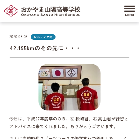
2020.08.03
レスリング部
42.195kmのその先に・・・
今日は、平成27年度卒のＯＢ、左.松崎君、右.高山君が練習と
アドバイスに来てくれました。ありがとうございます。
２人は高校時代スポーツコースの修学旅行で着用した、ホノ