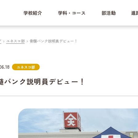
学校紹介
学科・コース
部活動
進
グ
ユネスコ部
骨髄バンク説明員デビュー！
06.18
ユネスコ部
髄バンク説明員デビュー！