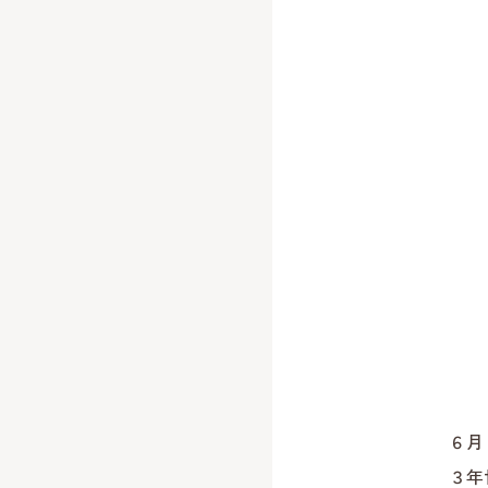
６月
３年