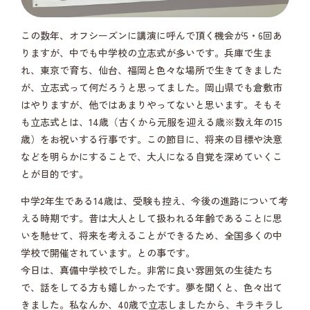
この数年、オフシーズンに講演に呼んで頂く機会が5・6回あ
りますが、中でも中学校の立志式が多いです。兵庫で生ま
れ、東京で育ち、仙台、福岡と色々な場所で生きてきました
が、立志式って何だろうと思ってました。岡山県でも倉敷市
はやりますが、他ではあまりやってないと思います。そもそ
も立志式とは、14歳（古くから元服を迎える歳※数え年の15
歳）をお祝いする行事です。この節目に、将来の目標や決意
などを明らかにすることで、大人になる自覚を深めていくこ
とが目的です。
中学2年生である14歳は、受験も控え、今後の進路について考
える時期です。昔は大人として扱われる年齢であることに思
いを馳せて、将来を考えることができるため、全国多くの中
学校で開催されています。との事です。
今日は、真備中学校でした。非常に良い雰囲気の生徒たち
で、話をしてる方も嬉しかったです。夢を聞くと、色々出て
きました。私なんか、40歳で立志しましたから、キラキラし