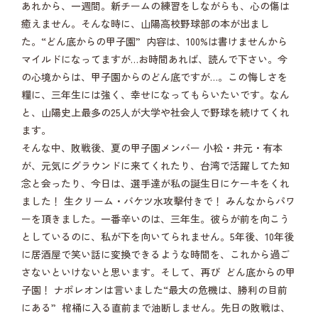
あれから、一週間。新チームの練習をしながらも、心の傷は
癒えません。そんな時に、山陽高校野球部の本が出まし
た。“どん底からの甲子園” 内容は、100%は書けませんから
マイルドになってますが…お時間あれば、読んで下さい。今
の心境からは、甲子園からのどん底ですが…。この悔しさを
糧に、三年生には強く、幸せになってもらいたいです。なん
と、山陽史上最多の25人が大学や社会人で野球を続けてくれ
ます。
そんな中、敗戦後、夏の甲子園メンバー 小松・井元・有本
が、元気にグラウンドに来てくれたり、台湾で活躍してた知
念と会ったり、今日は、選手達が私の誕生日にケーキをくれ
ました！ 生クリーム・バケツ水攻撃付きで！ みんなからパワ
ーを頂きました。一番辛いのは、三年生。彼らが前を向こう
としているのに、私が下を向いてられません。5年後、10年後
に居酒屋で笑い話に変換できるような時間を、これから過ご
さないといけないと思います。そして、再び どん底からの甲
子園！ ナポレオンは言いました“最大の危機は、勝利の目前
にある” 棺桶に入る直前まで油断しません。先日の敗戦は、