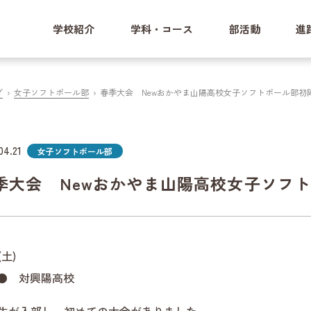
学校紹介
学科・コース
部活動
進
グ
女子ソフトボール部
春季大会 Newおかやま山陽高校女子ソフトボール部初
04.21
女子ソフトボール部
季大会 Newおかやま山陽高校女子ソフ
(土)
20● 対興陽高校