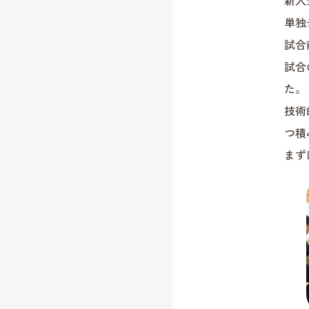
新入
単独
試合
試合
た。
技術
つ積
まず