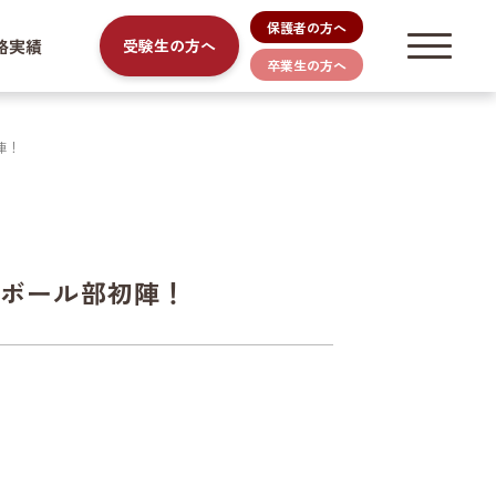
保護者の方へ
路実績
受験生の方へ
卒業生の方へ
陣！
トボール部初陣！