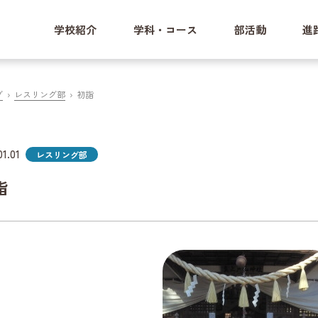
学校紹介
学科・コース
部活動
進
グ
レスリング部
初詣
01.01
レスリング部
詣