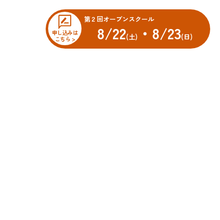
第２回オープンスクール
8/22
・8/23
申し込みは
(土)
(日)
こちら >
オープンスクール
科
先輩・先生メッセージ
車科
科
スクールニュース
科
学校ブログ
おかやま山陽高校ストア