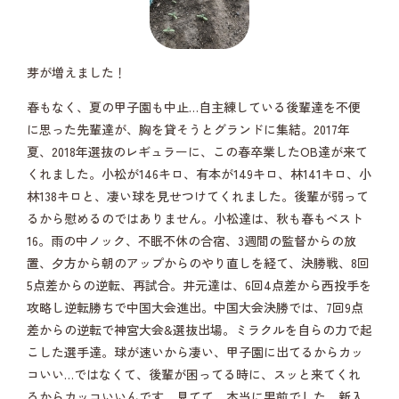
芽が増えました！
春もなく、夏の甲子園も中止…自主練している後輩達を不便
に思った先輩達が、胸を貸そうとグランドに集結。2017年
夏、2018年選抜のレギュラーに、この春卒業したOB達が来て
くれました。小松が146キロ、有本が149キロ、林141キロ、小
林138キロと、凄い球を見せつけてくれました。後輩が弱って
るから慰めるのではありません。小松達は、秋も春もベスト
16。雨の中ノック、不眠不休の合宿、3週間の監督からの放
置、夕方から朝のアップからのやり直しを経て、決勝戦、8回
5点差からの逆転、再試合。井元達は、6回4点差から西投手を
攻略し逆転勝ちで中国大会進出。中国大会決勝では、7回9点
差からの逆転で神宮大会&選抜出場。ミラクルを自らの力で起
こした選手達。球が速いから凄い、甲子園に出てるからカッ
コいい…ではなくて、後輩が困ってる時に、スッと来てくれ
るからカッコいいんです。見てて、本当に男前でした。新入